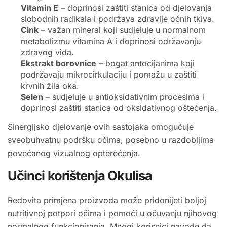
Vitamin E
– doprinosi zaštiti stanica od djelovanja
slobodnih radikala i podržava zdravlje očnih tkiva.
Cink
– važan mineral koji sudjeluje u normalnom
metabolizmu vitamina A i doprinosi održavanju
zdravog vida.
Ekstrakt borovnice
– bogat antocijanima koji
podržavaju mikrocirkulaciju i pomažu u zaštiti
krvnih žila oka.
Selen
– sudjeluje u antioksidativnim procesima i
doprinosi zaštiti stanica od oksidativnog oštećenja.
Sinergijsko djelovanje ovih sastojaka omogućuje
sveobuhvatnu podršku očima, posebno u razdobljima
povećanog vizualnog opterećenja.
Učinci korištenja Okulisa
Redovita primjena proizvoda može pridonijeti boljoj
nutritivnoj potpori očima i pomoći u očuvanju njihovog
normalnog funkcioniranja. Mnogi korisnici navode da