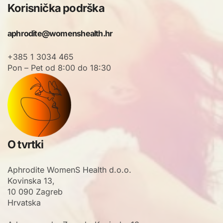
Korisnička podrška
aphrodite@womenshealth.hr
+385 1 3034 465
Pon – Pet od 8:00 do 18:30
O tvrtki
Aphrodite WomenS Health d.o.o.
Kovinska 13,
10 090 Zagreb
Hrvatska