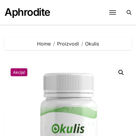
Skip
Aphrodite
to
content
Home
Proizvodi
Okulis
Akcija!