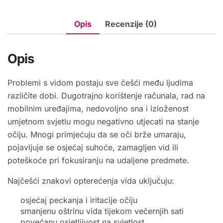
Opis
Recenzije (0)
Opis
Problemi s vidom postaju sve češći među ljudima
različite dobi. Dugotrajno korištenje računala, rad na
mobilnim uređajima, nedovoljno sna i izloženost
umjetnom svjetlu mogu negativno utjecati na stanje
očiju. Mnogi primjećuju da se oči brže umaraju,
pojavljuje se osjećaj suhoće, zamagljen vid ili
poteškoće pri fokusiranju na udaljene predmete.
Najčešći znakovi opterećenja vida uključuju:
osjećaj peckanja i iritacije očiju
smanjenu oštrinu vida tijekom večernjih sati
povećanu osjetljivost na svjetlost