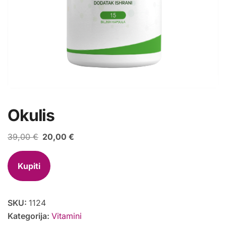
Okulis
Izvorna
Trenutna
39,00
€
20,00
€
cijena
cijena
bila
je:
Kupiti
je:
20,00 €.
39,00 €.
SKU:
1124
Kategorija:
Vitamini