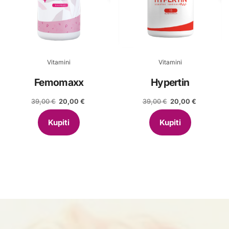
Vitamini
Vitamini
Femomaxx
Hypertin
Izvorna
Trenutna
Izvorna
Trenutna
39,00
€
20,00
€
39,00
€
20,00
€
cijena
cijena
cijena
cijena
bila
je:
bila
je:
Kupiti
Kupiti
je:
20,00 €.
je:
20,00 €.
39,00 €.
39,00 €.