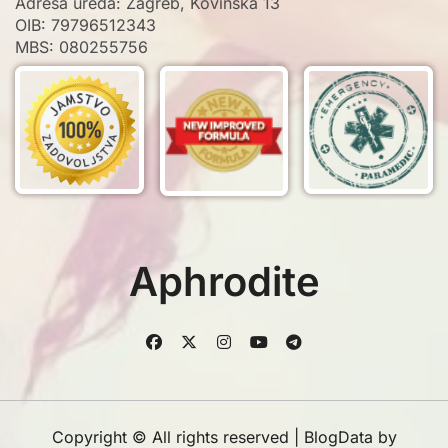
Adresa ureda: Zagreb, Kovinska 13
OIB: 79796512343
MBS: 080255756
Aphrodite
Copyright © All rights reserved
|
BlogData
by