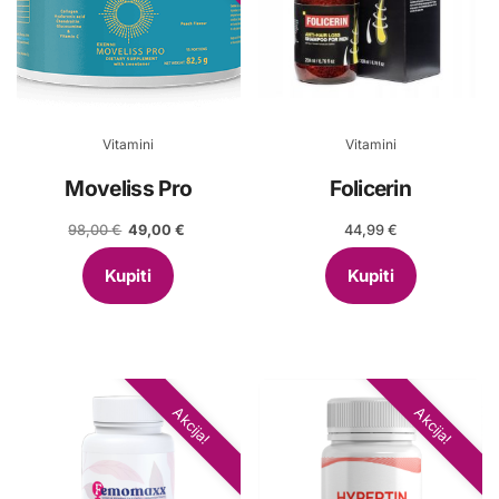
Vitamini
Vitamini
Moveliss Pro
Folicerin
Izvorna
Trenutna
98,00
€
49,00
€
44,99
€
cijena
cijena
bila
je:
Kupiti
Kupiti
je:
49,00 €.
98,00 €.
Akcija!
Akcija!