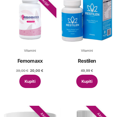
Akcija!
Vitamini
Vitamini
Femomaxx
Restilen
Izvorna
Trenutna
39,00
€
20,00
€
49,99
€
cijena
cijena
bila
je:
Kupiti
Kupiti
je:
20,00 €.
39,00 €.
Akcija!
Akcija!