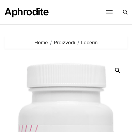
Skip
Aphrodite
to
content
Home
Proizvodi
Locerin