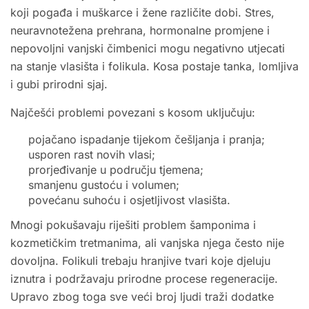
koji pogađa i muškarce i žene različite dobi. Stres,
neuravnotežena prehrana, hormonalne promjene i
nepovoljni vanjski čimbenici mogu negativno utjecati
na stanje vlasišta i folikula. Kosa postaje tanka, lomljiva
i gubi prirodni sjaj.
Najčešći problemi povezani s kosom uključuju:
pojačano ispadanje tijekom češljanja i pranja;
usporen rast novih vlasi;
prorjeđivanje u području tjemena;
smanjenu gustoću i volumen;
povećanu suhoću i osjetljivost vlasišta.
Mnogi pokušavaju riješiti problem šamponima i
kozmetičkim tretmanima, ali vanjska njega često nije
dovoljna. Folikuli trebaju hranjive tvari koje djeluju
iznutra i podržavaju prirodne procese regeneracije.
Upravo zbog toga sve veći broj ljudi traži dodatke