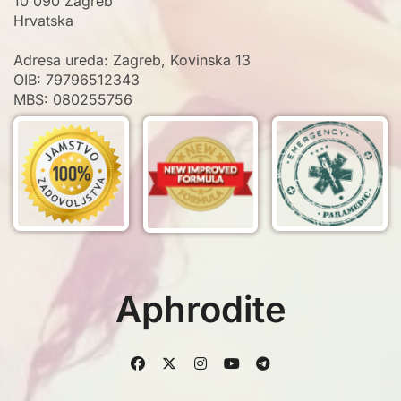
10 090 Zagreb
Hrvatska
Adresa ureda: Zagreb, Kovinska 13
OIB: 79796512343
MBS: 080255756
Aphrodite