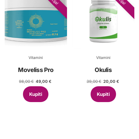
Vitamini
Vitamini
Moveliss Pro
Okulis
Izvorna
Trenutna
Izvorna
Trenutna
98,00
€
49,00
€
39,00
€
20,00
€
cijena
cijena
cijena
cijena
bila
je:
bila
je:
Kupiti
Kupiti
je:
49,00 €.
je:
20,00 €.
98,00 €.
39,00 €.