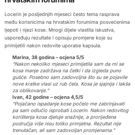
Locerin je posljednjih mjeseci često tema rasprava
među korisnicima na hrvatskim forumima posvećenima
ljepoti i njezi kose. Mnogi dijele vlastita iskustva,
uspoređuju rezultate i opisuju promjene koje su
primijetili nakon redovite uporabe kapsula.
Marina, 38 godina – ocjena 5/5
“Nakon nekoliko mjeseci primijetila sam da mi se
kosa manje zadržava na četki i da izgleda puno
gušće. Posebno sam zadovoljna što su se pojavile
nove kratke vlasi uz rub čela. Kosa je sjajnija i lakša
za oblikovanje.”
Ivan, 42 godine – ocjena 4,5/5
“Pojačano ispadanje kose počelo me zabrinjavati
pa sam odlučio isprobati Locerin. Nakon redovitog
korištenja kosa djeluje snažnije, a prorijeđena
područja više nisu toliko primjetna. Rezultat nije
trenutačan, ali sam zadovoljan promjenama.”