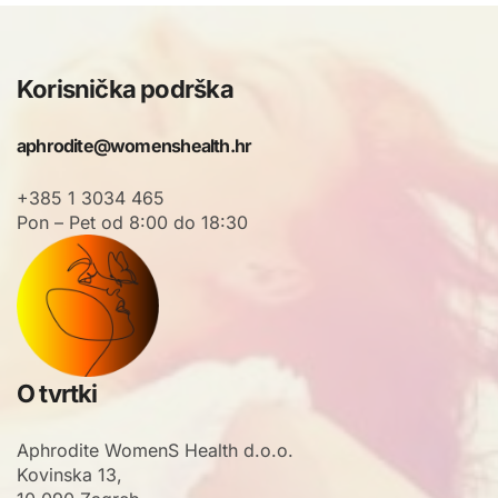
Korisnička podrška
aphrodite@womenshealth.hr
+385 1 3034 465
Pon – Pet od 8:00 do 18:30
O tvrtki
Aphrodite WomenS Health d.o.o.
Kovinska 13,