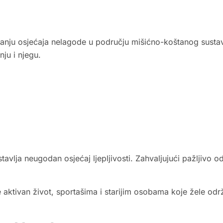
vanju osjećaja nelagode u području mišićno-koštanog sustav
ju i njegu.
stavlja neugodan osjećaj ljepljivosti. Zahvaljujući pažljivo
tivan život, sportašima i starijim osobama koje žele održa