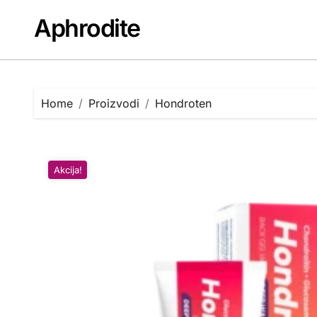
Skip
Aphrodite
to
content
Home
Proizvodi
Hondroten
Akcija!