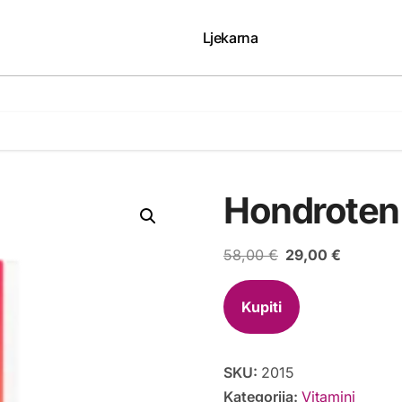
Ljekarna
Hondroten
Izvorna
Trenutna
58,00
€
29,00
€
cijena
cijena
bila
je:
Kupiti
je:
29,00 €.
58,00 €.
SKU:
2015
Kategorija:
Vitamini