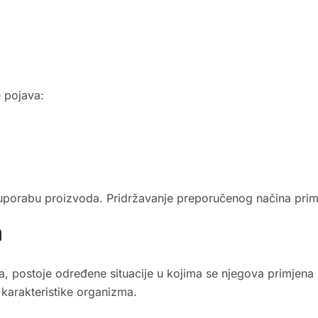
e pojava:
i uporabu proizvoda. Pridržavanje preporučenog načina pri
n
, postoje određene situacije u kojima se njegova primjena 
 karakteristike organizma.