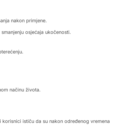
kšanja nakon primjene.
e smanjenju osjećaja ukočenosti.
pterećenju.
nom načinu života.
i korisnici ističu da su nakon određenog vremena