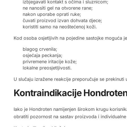
izbjegavati kontakt s očima i sluznicom;
ne nanositi gel na otvorene rane;
nakon uporabe oprati ruke;
čuvati proizvod izvan dohvata djece;
koristiti samo na neoštećenoj koži.
Kod osoba osjetljivih na pojedine sastojke moguća j
blagog crvenila;
osjećaja peckanja;
privremene iritacije kože;
lokalne preosjetljivosti.
U slučaju izražene reakcije preporučuje se prekinut
Kontraindikacije Hondrote
Iako je Hondroten namijenjen širokom krugu korisnika
obratiti pozornost na sastav proizvoda i individualne