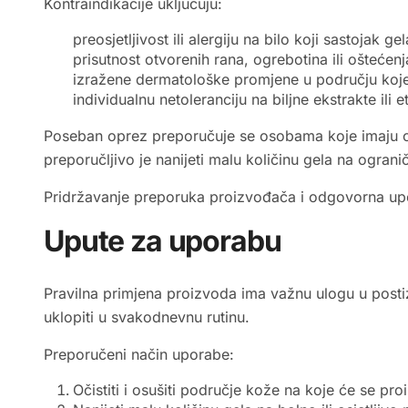
Kontraindikacije uključuju:
preosjetljivost ili alergiju na bilo koji sastojak gel
prisutnost otvorenih rana, ogrebotina ili oštećen
izražene dermatološke promjene u području koje 
individualnu netoleranciju na biljne ekstrakte ili et
Poseban oprez preporučuje se osobama koje imaju osje
preporučljivo je nanijeti malu količinu gela na ogran
Pridržavanje preporuka proizvođača i odgovorna upo
Upute za uporabu
Pravilna primjena proizvoda ima važnu ulogu u posti
uklopiti u svakodnevnu rutinu.
Preporučeni način uporabe:
Očistiti i osušiti područje kože na koje će se pro