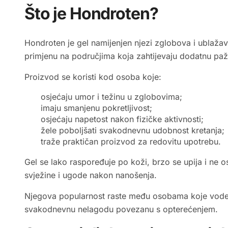
Što je Hondroten?
Hondroten je gel namijenjen njezi zglobova i ublaža
primjenu na područjima koja zahtijevaju dodatnu pažn
Proizvod se koristi kod osoba koje:
osjećaju umor i težinu u zglobovima;
imaju smanjenu pokretljivost;
osjećaju napetost nakon fizičke aktivnosti;
žele poboljšati svakodnevnu udobnost kretanja;
traže praktičan proizvod za redovitu upotrebu.
Gel se lako raspoređuje po koži, brzo se upija i ne o
svježine i ugode nakon nanošenja.
Njegova popularnost raste među osobama koje vode ak
svakodnevnu nelagodu povezanu s opterećenjem.