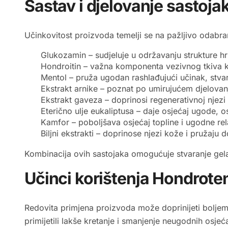
Sastav i djelovanje sastoj
Učinkovitost proizvoda temelji se na pažljivo odabran
Glukozamin – sudjeluje u održavanju strukture hr
Hondroitin – važna komponenta vezivnog tkiva k
Mentol – pruža ugodan rashlađujući učinak, stvar
Ekstrakt arnike – poznat po umirujućem djelovan
Ekstrakt gaveza – doprinosi regenerativnoj njez
Eterično ulje eukaliptusa – daje osjećaj ugode,
Kamfor – poboljšava osjećaj topline i ugodne re
Biljni ekstrakti – doprinose njezi kože i pružaju
Kombinacija ovih sastojaka omogućuje stvaranje gela
Učinci korištenja Hondrote
Redovita primjena proizvoda može doprinijeti boljem
primijetili lakše kretanje i smanjenje neugodnih osjeć