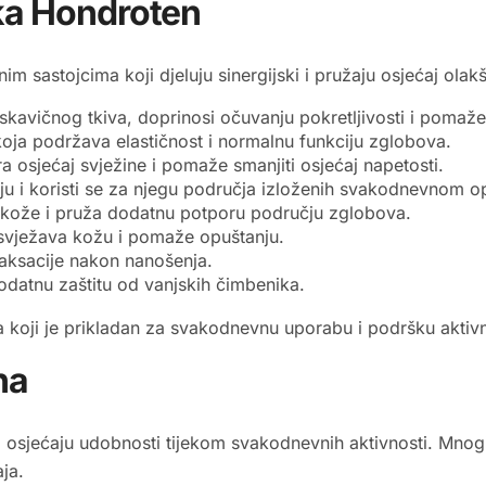
aka Hondroten
im sastojcima koji djeluju sinergijski i pružaju osjećaj ola
skavičnog tkiva, doprinosi očuvanju pokretljivosti i pomaž
oja podržava elastičnost i normalnu funkciju zglobova.
a osjećaj svježine i pomaže smanjiti osjećaj napetosti.
ju i koristi se za njegu područja izloženih svakodnevnom o
i kože i pruža dodatnu potporu području zglobova.
 osvježava kožu i pomaže opuštanju.
laksacije nakon nanošenja.
 dodatnu zaštitu od vanjskih čimbenika.
 koji je prikladan za svakodnevnu uporabu i podršku aktiv
na
 osjećaju udobnosti tijekom svakodnevnih aktivnosti. Mnog
aja.